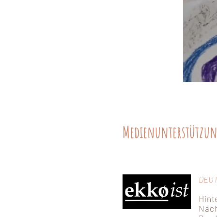
Medienunterstützu
DEU
Hint
Nach