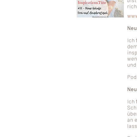
bis
rich
www
Neu
Ich 
demo
ins
wen
und 
Pod
Neu
Ich
Schu
übe
an e
lass