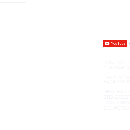
KONTAKT 
 eine Schule, die
E:
INFO@ta
aktuelle
in ihren Unterricht
Tany FITI
8424 emb
New Eart
steuerbef
Iban: CH6
BIC: POFI
alle neusten Infos
en.