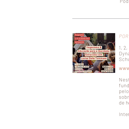
Pod
POR
1, 2
Dyna
Sch
www
Nest
fund
pelo
sobr
de h
Inte