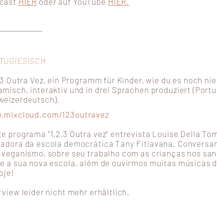
cast
HIE
R
oder auf
YouTube
HIER.
TUGIESISCH
, 3 Outra Vez, ein Programm für Kinder, wie du es noch nie
misch, interaktiv und in drei Sprachen produziert (Port
weizerdeutsch).
.mixcloud.com/123outravez
e programa "1,2,3 Outra vez" entrevista Louise Della To
adora da escola democrática Tany Fitiavana. Conversa
 veganismo, sobre seu trabalho com as crianças nos san
e a sua nova escola, além de ouvirmos muitas músicas d
oje!
rview leider nicht mehr erhältlich.