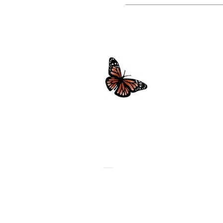
Wir brauchen jetzt mehr denn je
Nachhaltigkeit fördert und die 
Gesundheitssituation der Erde 
miteinbezieht.
--
Abonniere unser Newsletter um 
und Aktualisierungen zu erhalt