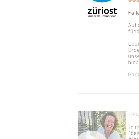
www
Fäll
Auf 
fünd
Loui
Erde
unse
hina
Ganz
DE
In 
“bew