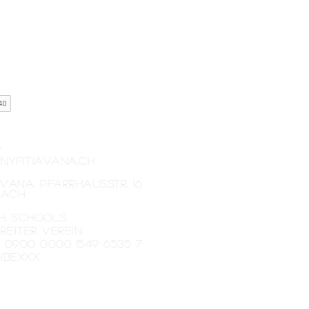
Anmelden
>
nyfitiavana.cH
AVANA, Pfarrhausstr. 16
rach
h Schools
reiter verein
2 0900 0000 1549 6535 7
CHBEXXX