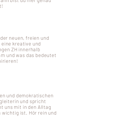
Dann bist du hier genau
t!
 der neuen, freien und
 eine kreative und
ngen ZH innerhalb
kam und was das bedeutet
pirieren!
reien und demokratischen
gleiterin und spricht
 uns mit in den Alltag
 wichtig ist. Hör rein und