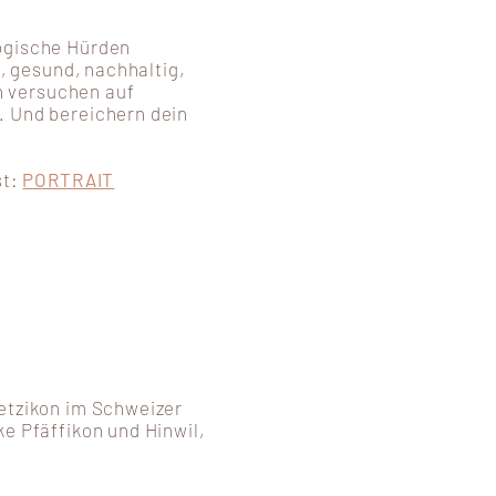
ogische Hürden
t, gesund, nachhaltig,
n versuchen auf
. Und bereichern dein
s
t
:
PORTRAIT
Wetzikon im Schweizer
e Pfäffikon und Hinwil,