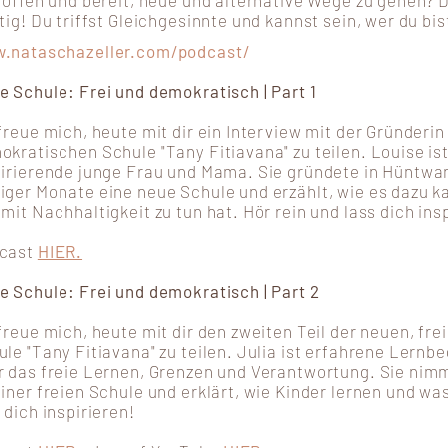
t offen und bereit, neue und alternative Wege zu gehen? 
tig! Du triffst Gleichgesinnte und kannst sein, wer du bis
.nataschazeller.com/podcast/
e Schule: Frei und demokratisch | Part 1
freue mich, heute mit dir ein Interview mit der Gründerin
kratischen Schule "Tany Fitiavana" zu teilen. Louise ist
pirierende junge Frau und Mama. Sie gründete in Hüntwa
iger Monate eine neue Schule und erzählt, wie es dazu 
mit Nachhaltigkeit zu tun hat. Hör rein und lass dich ins
cast
HIER.
e Schule: Frei und demokratisch | Part 2
 freue mich, heute mit dir den zweiten Teil der neuen, f
le "Tany Fitiavana" zu teilen. Julia ist erfahrene Lernbe
r das freie Lernen, Grenzen und Verantwortung. Sie nimmt
iner freien Schule und erklärt, wie Kinder lernen und was
 dich inspirieren!