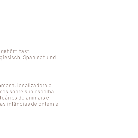
 gehört hast.
ugiesisch, Spanisch und
mmasa, idealizadora e
mos sobre sua escolha
tuários de animais e
as infâncias de ontem e