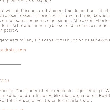
Hauptziel:
#livethechange
ist
will mit Klischees aufräumen. Und dogmatisch-ideol
erreissen.
ekkoist
offeriert Alternativen: farbig, bewuss
v, einfühlsam, neugierig, eigensinnig..
Alle ekkoist-Perle
ndeine Art etwas ein wenig besser und anders zu machen
n positiv.
 geht es zum
Tany Fitiavana Portrait
von
Anina
auf
ekkoi
.ekkoist.com
TSCH
Zürcher Oberländer ist eine regionale Tageszeitung in 
on Zürich und amtliches Publikationsorgan für die Bezirk
Kopfblatt Anzeiger von Uster des Bezirks Uster.